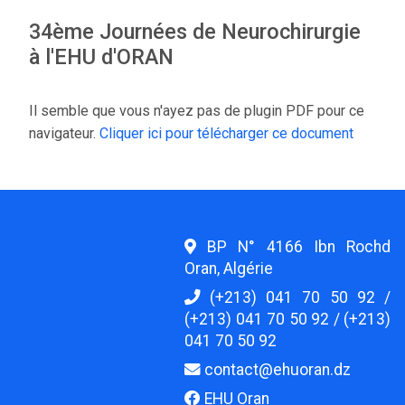
34ème Journées de Neurochirurgie
à l'EHU d'ORAN
Il semble que vous n'ayez pas de plugin PDF pour ce
navigateur.
Cliquer ici pour télécharger ce document
BP N° 4166 Ibn Rochd
Oran, Algérie
(+213) 041 70 50 92 /
(+213) 041 70 50 92 / (+213)
041 70 50 92
contact@ehuoran.dz
EHU Oran