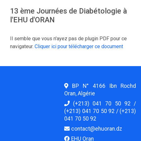
13 ème Journées de Diabétologie à
l'EHU d'ORAN
Il semble que vous n'ayez pas de plugin PDF pour ce
navigateur.
Cliquer ici pour télécharger ce document
BP N° 4166 Ibn Rochd
Oran, Algérie
(+213) 041 70 50 92 /
(+213) 041 70 50 92 / (+213)
041 70 50 92
contact@ehuoran.dz
EHU Oran