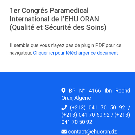
1er Congrés Paramedical
International de l’EHU ORAN
(Qualité et Sécurité des Soins)
Il semble que vous n'ayez pas de plugin PDF pour ce
navigateur.
Cliquer ici pour télécharger ce document
BP N° 4166 Ibn Rochd
Oran, Algérie
(+213) 041 70 50 92 /
(+213) 041 70 50 92 / (+213)
041 70 50 92
contact@ehuoran.dz