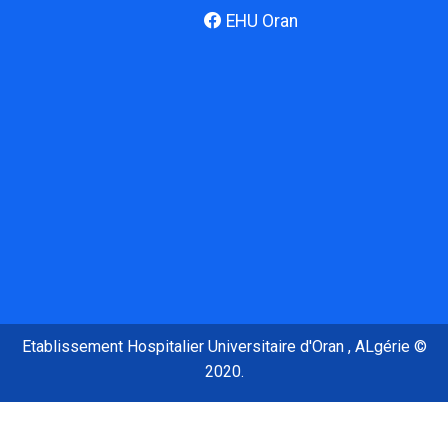
EHU Oran
Etablissement Hospitalier Universitaire d'Oran , ALgérie ©
2020.