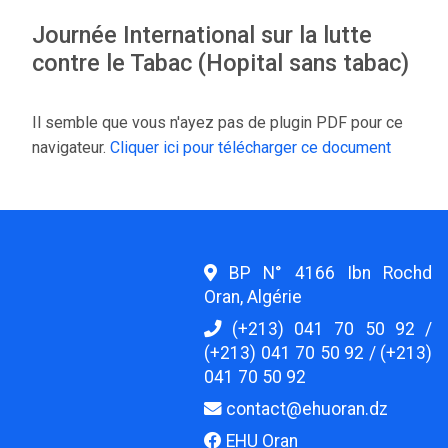
Journée International sur la lutte
contre le Tabac (Hopital sans tabac)
Il semble que vous n'ayez pas de plugin PDF pour ce
navigateur.
Cliquer ici pour télécharger ce document
BP N° 4166 Ibn Rochd
Oran, Algérie
(+213) 041 70 50 92 /
(+213) 041 70 50 92 / (+213)
041 70 50 92
contact@ehuoran.dz
EHU Oran