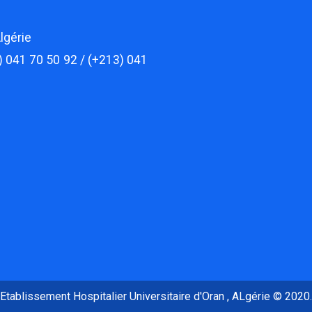
lgérie
) 041 70 50 92 / (+213) 041
Etablissement Hospitalier Universitaire d'Oran , ALgérie © 2020.