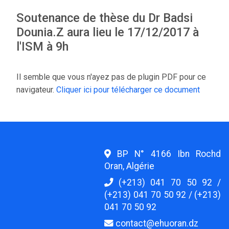
Soutenance de thèse du Dr Badsi
Dounia.Z aura lieu le 17/12/2017 à
l'ISM à 9h
Il semble que vous n'ayez pas de plugin PDF pour ce
navigateur.
Cliquer ici pour télécharger ce document
BP N° 4166 Ibn Rochd
Oran, Algérie
(+213) 041 70 50 92 /
(+213) 041 70 50 92 / (+213)
041 70 50 92
contact@ehuoran.dz