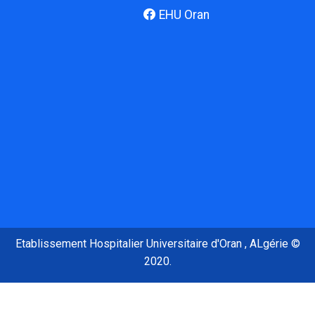
EHU Oran
Etablissement Hospitalier Universitaire d'Oran , ALgérie ©
2020.