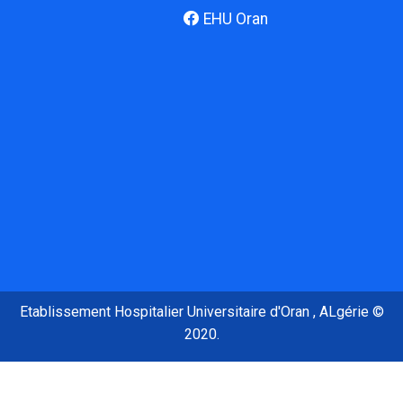
EHU Oran
Etablissement Hospitalier Universitaire d'Oran , ALgérie ©
2020.