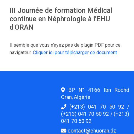
III Journée de formation Médical
continue en Néphrologie à l'EHU
d'ORAN
Il semble que vous n'ayez pas de plugin PDF pour ce
navigateur.
Cliquer ici pour télécharger ce document
BP N° 4166 Ibn Rochd
Oran, Algérie
(+213) 041 70 50 92 /
(+213) 041 70 50 92 / (+213)
041 70 50 92
contact@ehuoran.dz